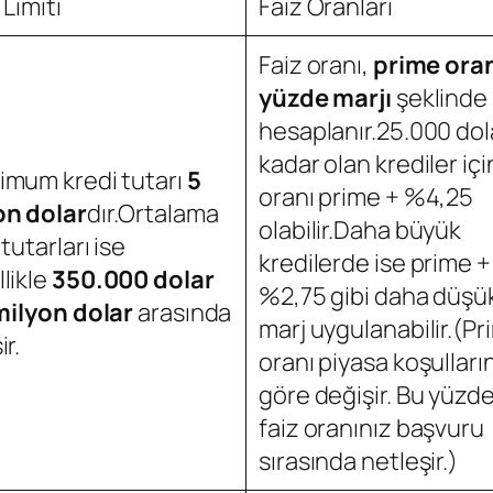
 Limiti
Faiz Oranları
Faiz oranı,
prime oran
yüzde marjı
şeklinde
hesaplanır.25.000 dol
kadar olan krediler içi
imum kredi tutarı
5
oranı prime + %4,25
on dolar
dır.Ortalama
olabilir.Daha büyük
 tutarları ise
kredilerde ise prime +
likle
350.000 dolar
%2,75 gibi daha düşük
 milyon dolar
arasında
marj uygulanabilir.(Pr
ir.
oranı piyasa koşulları
göre değişir. Bu yüzd
faiz oranınız başvuru
sırasında netleşir.)