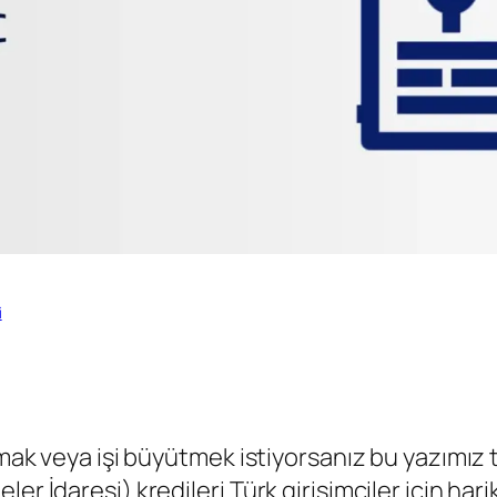
i
urmak veya işi büyütmek istiyorsanız bu yazımız
r İdaresi) kredileri Türk girişimciler için harik