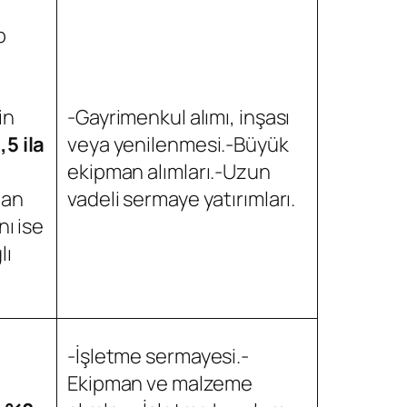
p
in
-Gayrimenkul alımı, inşası
5 ila
veya yenilenmesi.-Büyük
ekipman alımları.-Uzun
dan
vadeli sermaye yatırımları.
nı ise
lı
-İşletme sermayesi.-
Ekipman ve malzeme