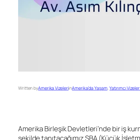
Written by
Amerika Vizeleri
in
Amerika’da Yaşam
, 
Yatırımcı Vizeler
Amerika Birleşik Devletleri’nde bir iş k
şekilde tanıtacağımız SBA (Küçük İşletmele