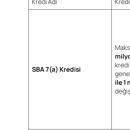
Kredi Adı
Kredi
Maks
mily
kredi
SBA 7(a) Kredisi
genel
ile 1
değiş