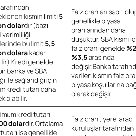
tarafından
Faiz oranları sabit olu
klenen kısmın limiti
5
genellikle piyasa
on dolar
dır (bazı
oranlarından daha
 verimliliği
düşüktür. SBA kısmı iç
lerinde bu limit
5,5
faiz oranı genelde
%2,
on dolara
kadar
%3,5
arasında
ilir).Kredi genelde
değişir.Banka tarafın
bir banka ve SBA
verilen kısmın faiz ora
iği ile sağlandığı için
piyasa koşullarına bağ
m kredi tutarı daha
olarak değişir.
k olabilir.
mum kredi tutarı
Faiz oranı, yerel aracı
00 dolar
dır. Ortalama
kuruluşlar tarafından
 tutarı ise genellikle