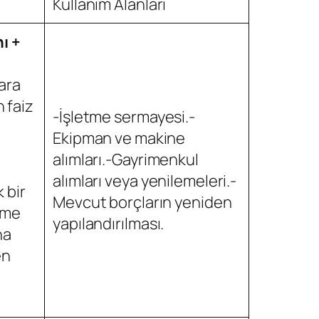
Kullanım Alanları
ı +
ara
n faiz
-İşletme sermayesi.-
Ekipman ve makine
alımları.-Gayrimenkul
alımları veya yenilemeleri.-
 bir
Mevcut borçların yeniden
ime
yapılandırılması.
na
en