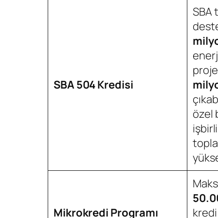
SBA 
deste
mily
enerji
proje
SBA 504 Kredisi
mily
çıkab
özel 
işbirl
topla
yükse
Maksi
50.0
Mikrokredi Programı
kredi