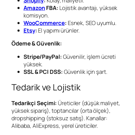
Shopify
:
Kolay, maliyetli.
Amazon
FBA:
Lojistik avantajı, yüksek
komisyon.
WooCommerce
:
Esnek, SEO uyumlu.
Etsy
:
El yapımı ürünler.
Ödeme & Güvenlik:
Stripe/PayPal:
Güvenilir, işlem ücreti
yüksek.
SSL & PCI DSS:
Güvenlik için şart.
Tedarik ve Lojistik
Tedarikçi Seçimi:
Üreticiler (düşük maliyet,
yüksek sipariş), toptancılar (orta ölçek),
dropshipping (stoksuz satış). Kanallar:
Alibaba, AliExpress, yerel üreticiler.