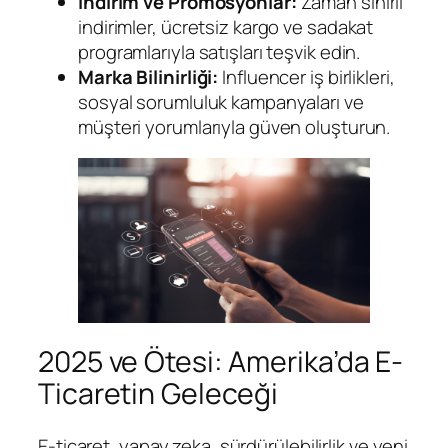
İndirim ve Promosyonlar:
Zaman sınırlı
indirimler, ücretsiz kargo ve sadakat
programlarıyla satışları teşvik edin.
Marka Bilinirliği:
Influencer iş birlikleri,
sosyal sorumluluk kampanyaları ve
müşteri yorumlarıyla güven oluşturun.
2025 ve Ötesi: Amerika’da E-
Ticaretin Geleceği
E-ticaret, yapay zeka, sürdürülebilirlik ve yeni