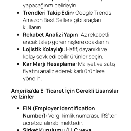
yapacağınızı belirleyin.
Trendleri Takip Edin
: Google Trends,
Amazon Best Sellers gibi araçları
kullanın.
Rekabet Analizi Yapın
: Az rekabetli
ancak talep gören nişlere odaklanın.
Lojistik Kolaylığı
: Hafif, dayanıklı ve
kolay sevk edilebilir ürünler seçin.
Kar Marjı Hesaplama
: Maliyet ve satış
fiyatını analiz ederek karlı ürünlere
yönelin.
Amerika’da E-Ticaret İçin Gerekli Lisanslar
ve İzinler
EIN (Employer Identification
Number)
: Vergi kimlik numarası, IRS’ten
ücretsiz alınabilmektedir.
Şirket Kurulumu (LLC veya