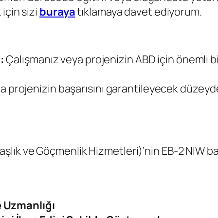
için sizi
buraya
tıklamaya davet ediyorum.
a:
Çalışmanız veya projenizin ABD için önemli b
 da projenizin başarısını garantileyecek düzeyd
şlık ve Göçmenlik Hizmetleri)’nin EB-2 NIW b
e Uzmanlığı