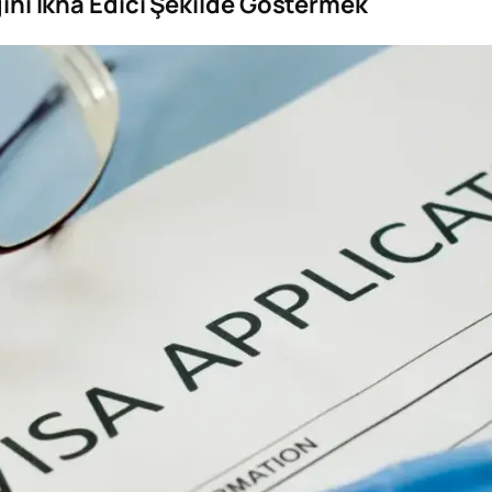
ni İkna Edici Şekilde Göstermek