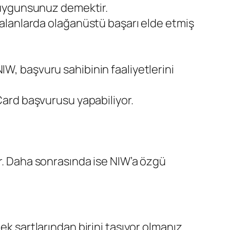
n uygunsunuz demektir.
i alanlarda olağanüstü başarı elde etmiş
W, başvuru sahibinin faaliyetlerini
Card başvurusu yapabiliyor.
or. Daha sonrasında ise NIW’a özgü
ek şartlarından birini taşıyor olmanız