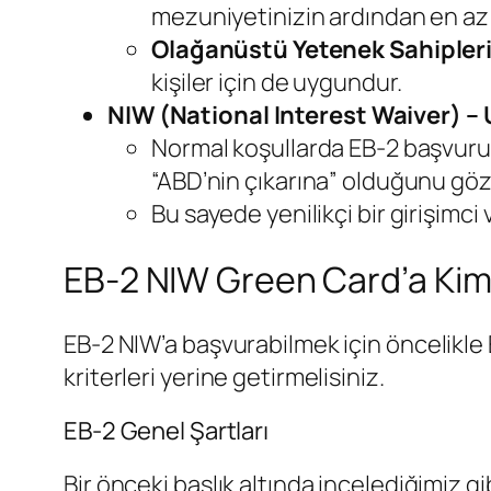
mezuniyetinizin ardından en az 
Olağanüstü Yetenek Sahipler
kişiler için de uygundur.
NIW (National Interest Waiver) – 
Normal koşullarda EB-2 başvurus
“ABD’nin çıkarına” olduğunu göze
Bu sayede yenilikçi bir girişim
EB-2 NIW Green Card’a Ki
EB-2 NIW’a başvurabilmek için öncelikle 
kriterleri yerine getirmelisiniz.
EB-2 Genel Şartları
Bir önceki başlık altında incelediğimiz g