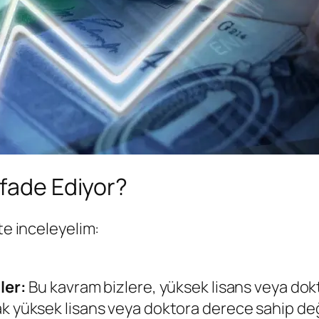
İfade Ediyor?
te inceleyelim:
iler:
Bu kavram bizlere, yüksek lisans veya do
 yüksek lisans veya doktora derece sahip deği