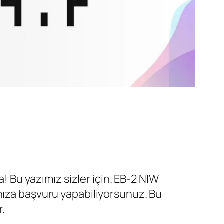
a! Bu yazımız sizler için. EB-2 NIW
nıza başvuru yapabiliyorsunuz. Bu
r.