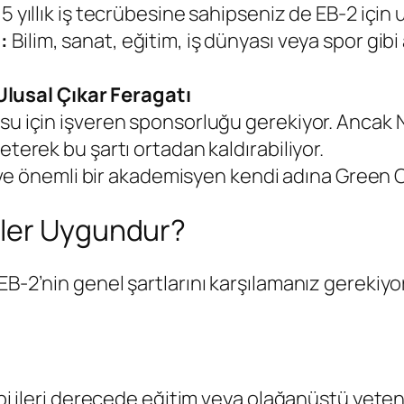
5 yıllık iş tecrübesine sahipseniz de EB-2 içi
i:
Bilim, sanat, eğitim, iş dünyası veya spor gib
Ulusal Çıkar Feragatı
u için işveren sponsorluğu gerekiyor. Ancak NI
terek bu şartı ortadan kaldırabiliyor.
ci ve önemli bir akademisyen kendi adına Green 
mler Uygundur?
EB-2’nin genel şartlarını karşılamanız gerekiy
ibi ileri derecede eğitim veya olağanüstü yeten