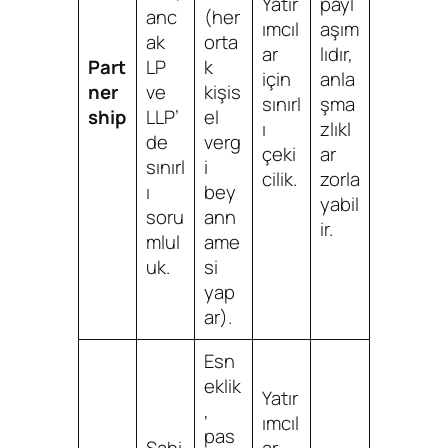
Yatır
payl
anc
(her
ımcıl
aşım
ak
orta
ar
lıdır,
Part
LP
k
için
anla
ner
ve
kişis
sınırl
şma
ship
LLP’
el
ı
zlıkl
de
verg
çeki
ar
sınırl
i
cilik.
zorla
ı
bey
yabil
soru
ann
ir.
mlul
ame
uk.
si
yap
ar).
Esn
eklik
Yatır
,
ımcıl
pas