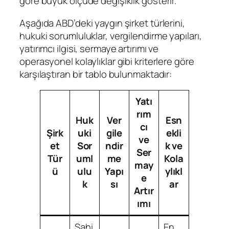
göre büyük ölçüde değişiklik gösterir.
Aşağıda ABD’deki yaygın şirket türlerini,
hukuki sorumluluklar, vergilendirme yapıları,
yatırımcı ilgisi, sermaye artırımı ve
operasyonel kolaylıklar gibi kriterlere göre
karşılaştıran bir tablo bulunmaktadır:
Yatı
rım
Huk
Ver
Esn
cı
Şirk
uki
gile
ekli
ve
et
Sor
ndir
k ve
Ser
Tür
uml
me
Kola
may
ü
ulu
Yapı
ylıkl
e
k
sı
ar
Artır
ımı
Sahi
En