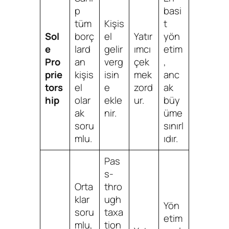
p
basi
tüm
Kişis
t
Sol
borç
el
Yatır
yön
e
lard
gelir
ımcı
etim
Pro
an
verg
çek
,
prie
kişis
isin
mek
anc
tors
el
e
zord
ak
hip
olar
ekle
ur.
büy
ak
nir.
üme
soru
sınırl
mlu.
ıdır.
Pas
s-
Orta
thro
klar
ugh
Yön
soru
taxa
etim
mlu,
tion