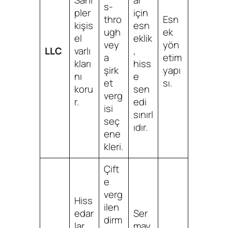
Sahi
ar
s-
pler
için
thro
Esn
kişis
esn
ugh
ek
el
eklik
vey
yön
LLC
varlı
,
a
etim
kları
hiss
şirk
yapı
nı
e
et
sı.
koru
sen
verg
r.
edi
isi
sınırl
seç
ıdır.
ene
kleri.
Çift
e
verg
Hiss
ilen
edar
Ser
dirm
lar
may