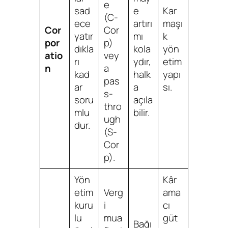
e
sad
e
Kar
(C-
ece
artırı
maşı
Cor
Cor
yatır
mı
k
por
p)
dıkla
kola
yön
atio
vey
rı
ydır,
etim
n
a
kad
halk
yapı
pas
ar
a
sı.
s-
soru
açıla
thro
mlu
bilir.
ugh
dur.
(S-
Cor
p).
Yön
Kâr
etim
Verg
ama
kuru
i
cı
lu
mua
güt
Bağı