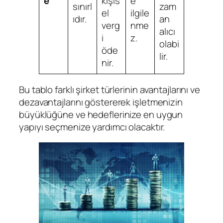
e
kişis
e
sınırl
zam
el
ilgile
ıdır.
an
verg
nme
alıcı
i
z.
olabi
öde
lir.
nir.
Bu tablo farklı şirket türlerinin avantajlarını ve
dezavantajlarını göstererek işletmenizin
büyüklüğüne ve hedeflerinize en uygun
yapıyı seçmenize yardımcı olacaktır.