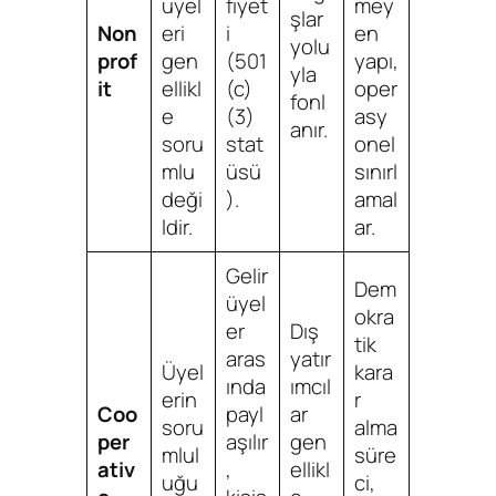
üyel
fiyet
mey
şlar
Non
eri
i
en
yolu
prof
gen
(501
yapı,
yla
it
ellikl
(c)
oper
fonl
e
(3)
asy
anır.
soru
stat
onel
mlu
üsü
sınırl
deği
).
amal
ldir.
ar.
Gelir
Dem
üyel
okra
er
Dış
tik
aras
yatır
Üyel
kara
ında
ımcıl
erin
r
Coo
payl
ar
soru
alma
per
aşılır
gen
mlul
süre
ativ
,
ellikl
uğu
ci,