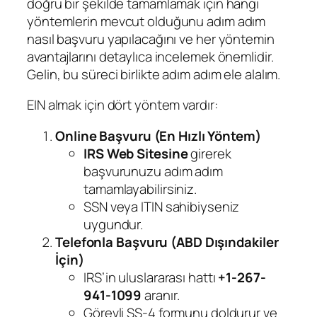
doğru bir şekilde tamamlamak için hangi
yöntemlerin mevcut olduğunu adım adım
nasıl başvuru yapılacağını ve her yöntemin
avantajlarını detaylıca incelemek önemlidir.
Gelin, bu süreci birlikte adım adım ele alalım.
EIN almak için dört yöntem vardır:
Online Başvuru (En Hızlı Yöntem)
IRS Web Sitesine
girerek
başvurunuzu adım adım
tamamlayabilirsiniz.
SSN veya ITIN sahibiyseniz
uygundur.
Telefonla Başvuru (ABD Dışındakiler
İçin)
IRS’in uluslararası hattı
+1-267-
941-1099
aranır.
Görevli SS-4 formunu doldurur ve