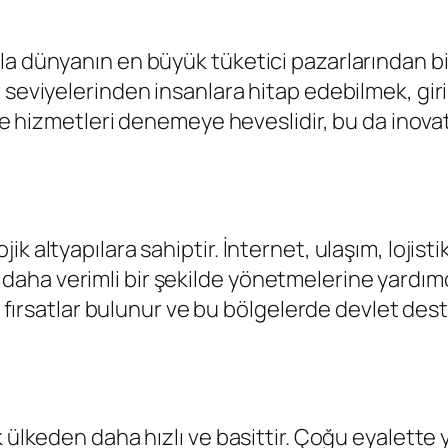
 dünyanın en büyük tüketici pazarlarından birid
seviyelerinden insanlara hitap edebilmek, girişi
ve hizmetleri denemeye heveslidir, bu da inovati
 altyapılara sahiptir. İnternet, ulaşım, lojistik
ini daha verimli bir şekilde yönetmelerine yardımc
l fırsatlar bulunur ve bu bölgelerde devlet dest
 ülkeden daha hızlı ve basittir. Çoğu eyalette 