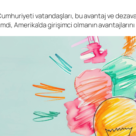
mhuriyeti vatandaşları, bu avantaj ve dezavan
imdi, Amerika’da girişimci olmanın avantajlarını 