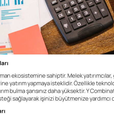
ları
sman ekosistemine sahiptir. Melek yatırımcılar, 
erine yatırım yapmaya isteklidir. Özellikle teknolo
ırım bulma şansınız daha yüksektir. Y Combinat
eği sağlayarak işinizi büyütmenize yardımcı o
arı