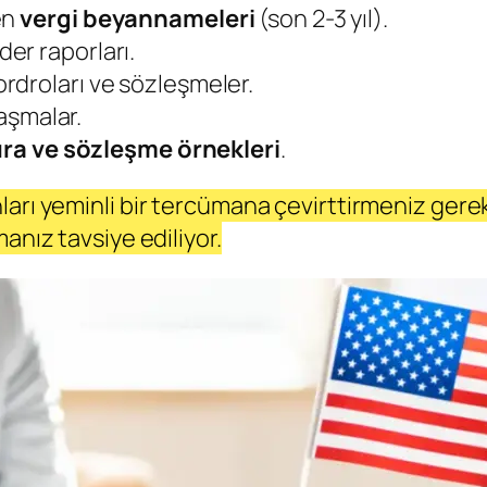
en
vergi beyannameleri
(son 2-3 yıl).
ider raporları.
ordroları ve sözleşmeler.
nlaşmalar.
ura ve sözleşme örnekleri
.
ları yeminli bir tercümana çevirttirmeniz gere
anız tavsiye ediliyor.