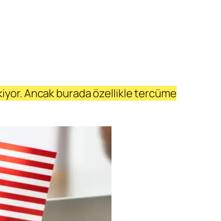
kiyor. Ancak burada özellikle tercüme