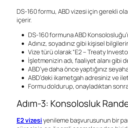
DS-160 formu, ABD vizesi için gerekli ola
içerir.
DS-160 formuna ABD Konsolosluğu’nu
Adınız, soyadınız gibi kişisel bilgileri
Vize türü olarak “E2 – Treaty Investo
İşletmenizin adı, faaliyet alanı gibi
ABD’ye daha önce yaptığınız seyahatl
ABD’deki ikametgah adresiniz ve ilet
Formu doldurup, onayladıktan sonra 
Adım-3: Konsolosluk Rande
E2 vizesi
yenileme başvurusunun bir pa