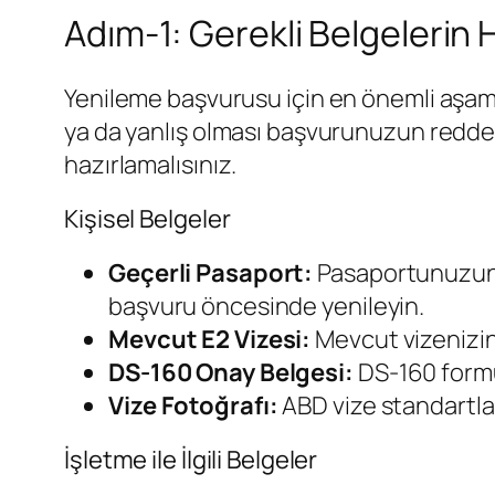
Adım-1: Gerekli Belgelerin 
Yenileme başvurusu için en önemli aşama 
ya da yanlış olması başvurunuzun redded
hazırlamalısınız.
Kişisel Belgeler
Geçerli Pasaport:
Pasaportunuzun 
başvuru öncesinde yenileyin.
Mevcut E2 Vizesi:
Mevcut vizenizin 
DS-160 Onay Belgesi:
DS-160 formu
Vize Fotoğrafı:
ABD vize standartla
İşletme ile İlgili Belgeler