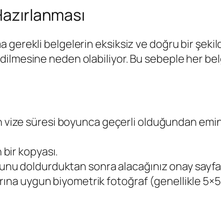
Hazırlanması
gerekli belgelerin eksiksiz ve doğru bir şekild
ilmesine neden olabiliyor. Bu sebeple her belg
vize süresi boyunca geçerli olduğundan emin 
bir kopyası.
nu doldurduktan sonra alacağınız onay sayfa
rına uygun biyometrik fotoğraf (genellikle 5×