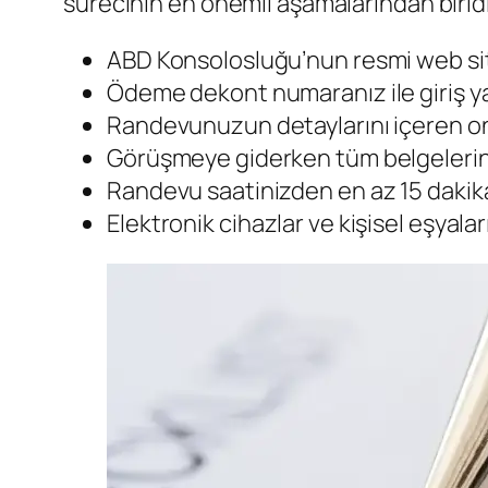
sürecinin en önemli aşamalarından biridi
ABD Konsolosluğu’nun resmi web sit
Ödeme dekont numaranız ile giriş yap
Randevunuzun detaylarını içeren onay
Görüşmeye giderken tüm belgelerin
Randevu saatinizden en az 15 dakika
Elektronik cihazlar ve kişisel eşyal