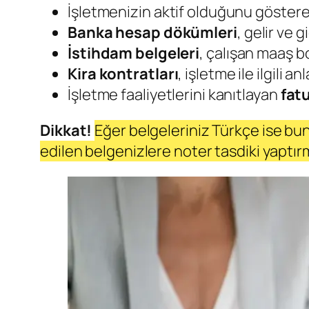
İşletmenizin aktif olduğunu göster
Banka hesap dökümleri
, gelir ve g
İstihdam belgeleri
, çalışan maaş b
Kira kontratları
, işletme ile ilgili a
İşletme faaliyetlerini kanıtlayan
fat
Dikkat!
Eğer belgeleriniz Türkçe ise bun
edilen belgenizlere noter tasdiki yaptırm