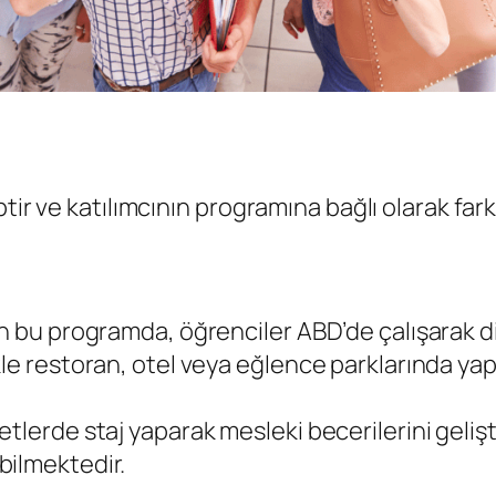
ir ve katılımcının programına bağlı olarak farklı 
 bu programda, öğrenciler ABD’de çalışarak dil b
le restoran, otel veya eğlence parklarında yap
tlerde staj yaparak mesleki becerilerini geliş
bilmektedir.