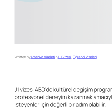
Written by
Amerika Vizeleri
in
J-1 Vizesi
, 
Öğrenci Vizeleri
J1 vizesi ABD’de kültürel değişim programl
profesyonel deneyim kazanmak amacıyla b
isteyenler için değerli bir adım olabilir.