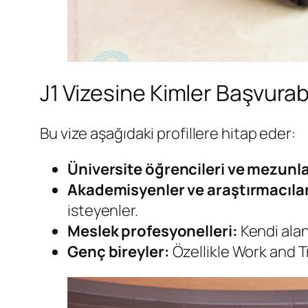
J1 Vizesine Kimler Başvurab
Bu vize aşağıdaki profillere hitap eder:
Üniversite öğrencileri ve mezunla
Akademisyenler ve araştırmacıla
isteyenler.
Meslek profesyonelleri:
Kendi alan
Genç bireyler:
Özellikle Work and T