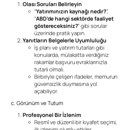
Olası Soruları Belirleyin
“
Yatırımınızın kaynağı nedir?
”,
“
ABD’de hangi sektörde faaliyet
göstereceksiniz?
” gibi sorular
üzerinde pratik yapın.
Yanıtların Belgelerle Uyumluluğu
İş planı ve yatırım tutarları gibi
konularda, mülakatta verdiğiniz
rakamlar başvuru evraklarınızla
tutarlı olmalı.
Birbiriyle çelişen ifadeler, memurun
güvensizlik duymasına yol
açabiliyor.
c. Görünüm ve Tutum
Profesyonel Bir İzlenim
Resmî ve düzenli bir kıyafet seçimi,
ilk izlenimi olumlu etkiler.