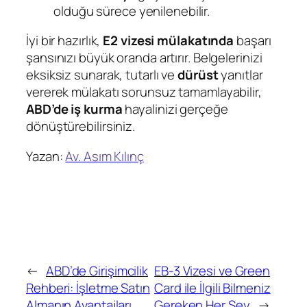
olduğu sürece yenilenebilir.
İyi bir hazırlık,
E2 vizesi mülakatında
başarı
şansınızı büyük oranda artırır. Belgelerinizi
eksiksiz sunarak, tutarlı ve
dürüst
yanıtlar
vererek mülakatı sorunsuz tamamlayabilir,
ABD’de iş kurma
hayalinizi gerçeğe
dönüştürebilirsiniz.
Yazan:
Av. Asım Kılınç
←
ABD’de Girişimcilik
EB-3 Vizesi ve Green
Rehberi: İşletme Satın
Card ile İlgili Bilmeniz
Almanın Avantajları
Gereken Her Şey
→