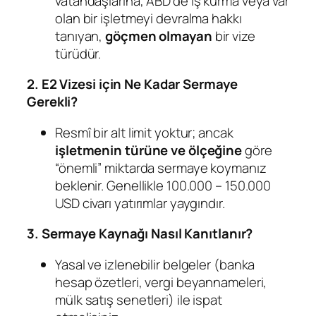
vatandaşlarına, ABD’de iş kurma veya var
olan bir işletmeyi devralma hakkı
tanıyan,
göçmen olmayan
bir vize
türüdür.
2. E2 Vizesi için Ne Kadar Sermaye
Gerekli?
Resmî bir alt limit yoktur; ancak
işletmenin türüne ve ölçeğine
göre
“önemli” miktarda sermaye koymanız
beklenir. Genellikle 100.000 – 150.000
USD civarı yatırımlar yaygındır.
3. Sermaye Kaynağı Nasıl Kanıtlanır?
Yasal ve izlenebilir belgeler (banka
hesap özetleri, vergi beyannameleri,
mülk satış senetleri) ile ispat