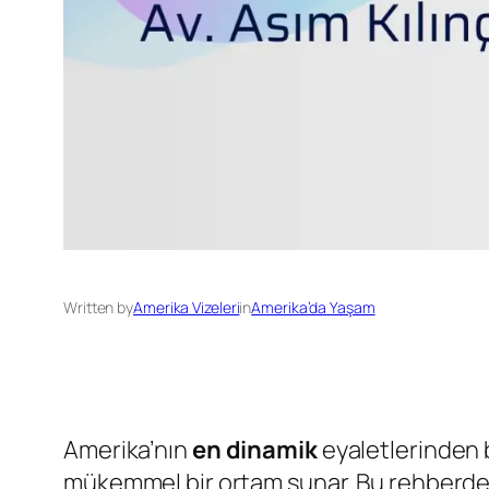
Written by
Amerika Vizeleri
in
Amerika’da Yaşam
Amerika’nın
en dinamik
eyaletlerinden b
mükemmel bir ortam sunar. Bu rehberd