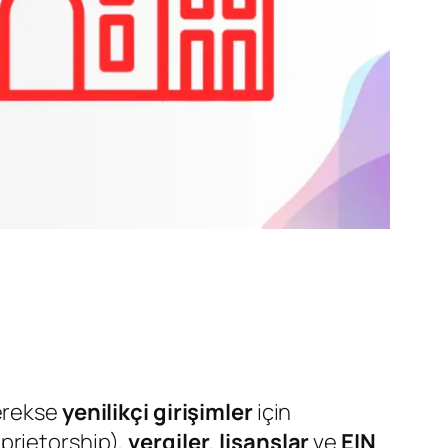
rekse
yenilikçi girişimler
için
prietorship),
vergiler
,
lisanslar
ve
EIN