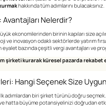
t kurmak
hakkında tüm adımlarını bulacaksınız.
 Avantajları Nelerdir?
yük ekonomilerinden birinin kapıları size açılır
oji ve inovasyon odaklı sektörlerde yatırım fırsa
çin eyalet bazında çeşitli vergi avantajları ve 
lım şirketi kurarak küresel pazarda rekabet e
ürleri: Hangi Seçenek Size Uygu
ilk adımlardan biri şirket türünü doğru seçmek. 
i ve hatta büyüme potansiyelinizi doğrudan etk