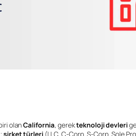
iri olan
California
, gerek
teknoloji devleri
ge
e;
şirket türleri
(LLC, C-Corp, S-Corp, Sole Pro