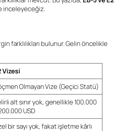
farklılıklar mevcut. Bu yazıda,
EB-5 ve E2
ne inceleyeceğiz.
in farklılıkları bulunur. Gelin öncelikle
 Vizesi
çmen Olmayan Vize (Geçici Statü)
lirli alt sınır yok, genellikle 100.000
200.000 USD
el bir sayı yok, fakat işletme kârlı