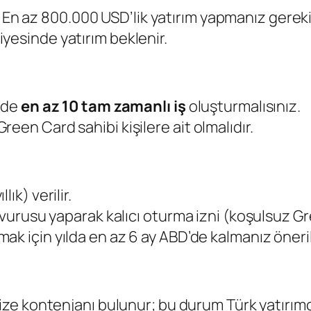
: En az 800.000 USD’lik yatırım yapmanız gereki
iyesinde yatırım beklenir.
mede
en az 10 tam zamanlı iş
oluşturmalısınız.
een Card sahibi kişilere ait olmalıdır.
ıllık) verilir.
şvurusu yaparak kalıcı oturma izni (koşulsuz Gre
mak için yılda en az 6 ay ABD’de kalmanız önerili
vize kontenjanı bulunur; bu durum Türk yatırımcıl