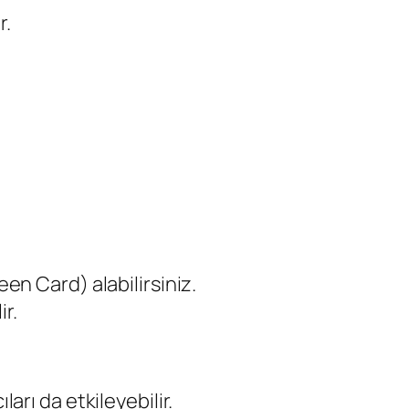
r.
en Card) alabilirsiniz.
r.
arı da etkileyebilir.