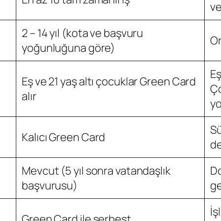
ve
2 – 14 yıl (kota ve başvuru
Or
yoğunluğuna göre)
Eş
Eş ve 21 yaş altı çocuklar Green Card
Ço
alır
y
Sü
Kalıcı Green Card
de
Mevcut (5 yıl sonra vatandaşlık
Do
başvurusu)
ge
İş
Green Card ile serbest