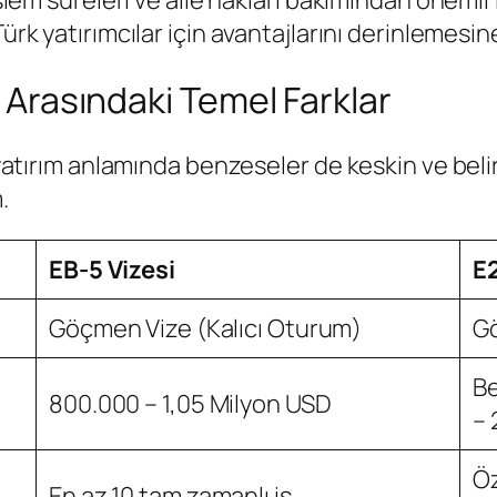
işlem süreleri ve aile hakları bakımından önemli 
Türk yatırımcılar için avantajlarını derinlemesi
i Arasındaki Temel Farklar
 yatırım anlamında benzeseler de keskin ve belirg
m.
EB-5 Vizesi
E2
Göçmen Vize (Kalıcı Oturum)
Gö
Be
800.000 – 1,05 Milyon USD
– 
Öz
En az 10 tam zamanlı iş