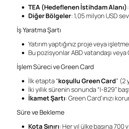
TEA (Hedeflenen İstihdam Alanı)
Diğer Bölgeler
: 1,05 milyon USD sev
İş Yaratma Şartı
Yatırım yaptığınız proje veya işlet
Bu pozisyonlar ABD vatandaşı veya Gr
İşlem Süreci ve Green Card
İlk etapta “
koşullu Green Card
” (2 y
İki yıllık sürenin sonunda “I-829” ba
İkamet Şartı
: Green Card’ınızı koru
Süre ve Bekleme
Kota Sınırı
: Her yıl ülke başına 700 