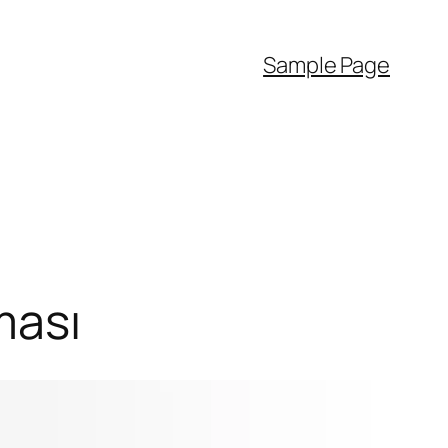
Sample Page
ması