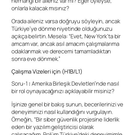
herhangi bir aileniz var mı? Eğer öyleyse,
onlarla kalacak mısınız?
Orada aileniz varsa doğruyu söyleyin, ancak
Türkiye’ye dönme niyetinde olduğunuzu
açıkça belirtin. Mesela: “Evet, New York’ta bir
amcam var, ancak asıl amacım çalışmalarıma
odaklanmak ve derecemi tamamladıktan
sonra eve dönmek.”
Çalışma Vizeleri için (H1B/L1)
Soru-1
:
Amerika Birleşik Devletleri’nde nasıl
bir rol oynayacağınızı açıklayabilir misiniz?
İşinize genel bir bakış sunun, becerilerinizi ve
deneyiminizi nasıl kullandığını vurgulayın.
Örneğin, “Bir siber güvenlik projesine liderlik
eden bir yazılım geliştiricisi olarak
çalışacağım. Rolüm Türkiye’deki deneyimimle