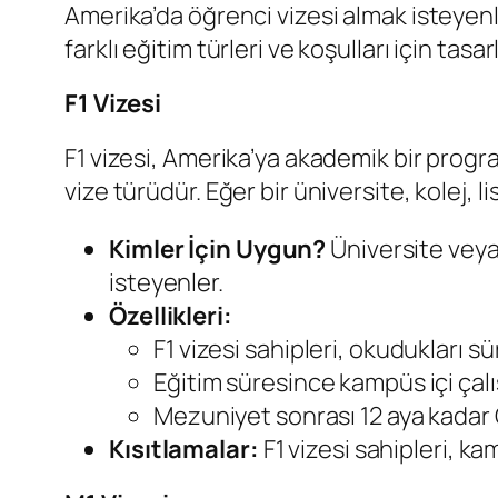
Amerika’da öğrenci vizesi almak isteyenleri
farklı eğitim türleri ve koşulları için tas
F1 Vizesi
F1 vizesi, Amerika’ya akademik bir progr
vize türüdür. Eğer bir üniversite, kolej,
Kimler İçin Uygun?
Üniversite veya
isteyenler.
Özellikleri:
F1 vizesi sahipleri, okudukları s
Eğitim süresince kampüs içi çalı
Mezuniyet sonrası 12 aya kadar OP
Kısıtlamalar:
F1 vizesi sahipleri, kam