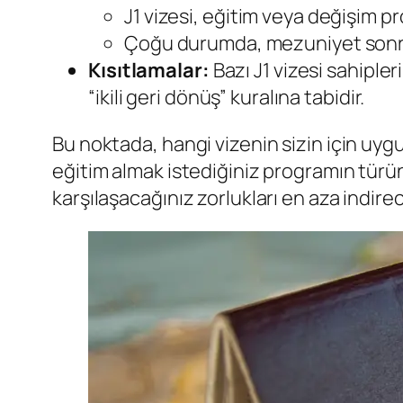
J1 vizesi, eğitim veya değişim 
Çoğu durumda, mezuniyet sonra
Kısıtlamalar:
Bazı J1 vizesi sahipler
“ikili geri dönüş” kuralına tabidir.
Bu noktada, hangi vizenin sizin için uy
eğitim almak istediğiniz programın türü
karşılaşacağınız zorlukları en aza indirec