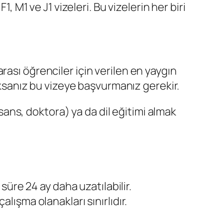
, M1 ve J1 vizeleri. Bu vizelerin her biri
ası öğrenciler için verilen en yaygın
caksanız bu vizeye başvurmanız gerekir.
sans, doktora) ya da dil eğitimi almak
süre 24 ay daha uzatılabilir.
alışma olanakları sınırlıdır.