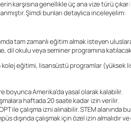
n karşısına genellikle üç ana vize türü çıkar: F1
arlanmıştır. Şimdi bunları detaylıca inceleyelim:
amda tam zamanlı eğitim almak isteyen uluslarar
 lise, dil okulu veya seminer programına katıla
 kolej eğitimi, lisansüstü programlar (yüksek li
üre boyunca Amerika’da yasal olarak kalabilir.
şmalara haftada 20 saate kadar izin verilir.
T ile çalışma izni alınabilir. STEM alanında bu 
püs dışında çalışmak için özel izin almalıdır ve ç