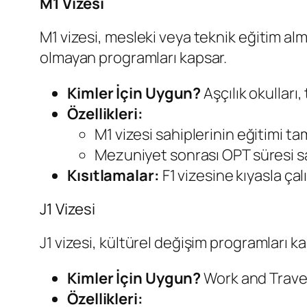
M1 Vizesi
M1 vizesi, mesleki veya teknik eğitim alm
olmayan programları kapsar.
Kimler İçin Uygun?
Aşçılık okulları
Özellikleri:
M1 vizesi sahiplerinin eğitimi tam
Mezuniyet sonrası OPT süresi sade
Kısıtlamalar:
F1 vizesine kıyasla ça
J1 Vizesi
J1 vizesi, kültürel değişim programları 
Kimler İçin Uygun?
Work and Travel,
Özellikleri: