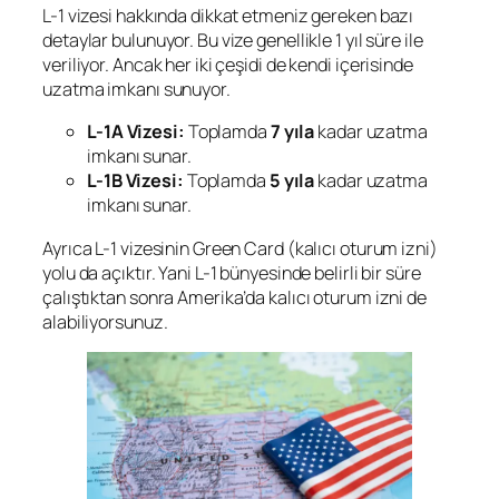
L-1 vizesi hakkında dikkat etmeniz gereken bazı
detaylar bulunuyor. Bu vize genellikle 1 yıl süre ile
veriliyor. Ancak her iki çeşidi de kendi içerisinde
uzatma imkanı sunuyor.
L-1A Vizesi:
Toplamda
7 yıla
kadar uzatma
imkanı sunar.
L-1B Vizesi:
Toplamda
5 yıla
kadar uzatma
imkanı sunar.
Ayrıca L-1 vizesinin Green Card (kalıcı oturum izni)
yolu da açıktır. Yani L-1 bünyesinde belirli bir süre
çalıştıktan sonra Amerika’da kalıcı oturum izni de
alabiliyorsunuz.