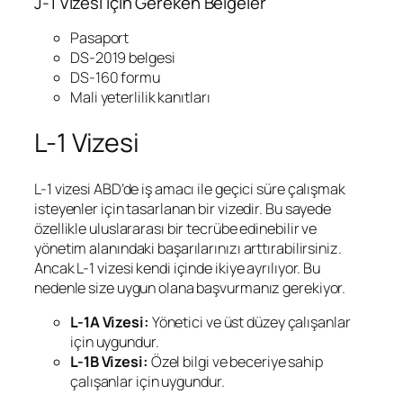
J-1 Vizesi için Gereken Belgeler
Pasaport
DS-2019 belgesi
DS-160 formu
Mali yeterlilik kanıtları
L-1 Vizesi
L-1 vizesi ABD’de iş amacı ile geçici süre çalışmak
isteyenler için tasarlanan bir vizedir. Bu sayede
özellikle uluslararası bir tecrübe edinebilir ve
yönetim alanındaki başarılarınızı arttırabilirsiniz.
Ancak L-1 vizesi kendi içinde ikiye ayrılıyor. Bu
nedenle size uygun olana başvurmanız gerekiyor.
L-1A Vizesi:
Yönetici ve üst düzey çalışanlar
için uygundur.
L-1B Vizesi:
Özel bilgi ve beceriye sahip
çalışanlar için uygundur.