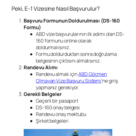
Peki, E-1 Vizesine Nasıl Başvurulur?
Başvuru Formunun Doldurulması (DS-160
Formu)
ABD vize başvurularının ilk adımı olan DS-
160 formunu online olarak
doldurmalısınız.
Formu doldurduktan sonra doğrulama
belgesinin çıktısını almalısınız.
Randevu Alımı
Randevu almak için
ABD Göçmen
Olmayan Vize Başvuru Sistemi
‘ne giriş
yapmanız gerekiyor.
Gerekli Belgeler
Geçerli bir pasaport
DS-160 onay belgesi
Randevu onay mektubu
Şirket belgeleri