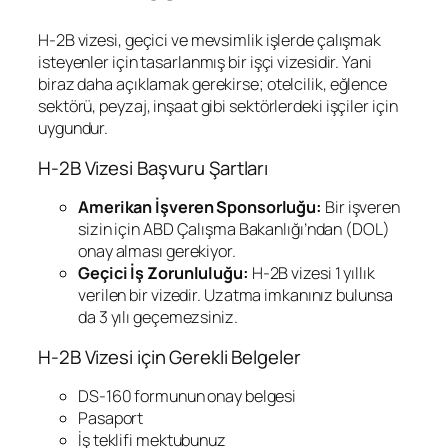
H-2B vizesi, geçici ve mevsimlik işlerde çalışmak
isteyenler için tasarlanmış bir işçi vizesidir. Yani
biraz daha açıklamak gerekirse; otelcilik, eğlence
sektörü, peyzaj, inşaat gibi sektörlerdeki işçiler için
uygundur.
H-2B Vizesi Başvuru Şartları
Amerikan İşveren Sponsorluğu:
Bir işveren
sizin için ABD Çalışma Bakanlığı’ndan (DOL)
onay alması gerekiyor.
Geçici İş Zorunluluğu:
H-2B vizesi 1 yıllık
verilen bir vizedir. Uzatma imkanınız bulunsa
da 3 yılı geçemezsiniz.
H-2B Vizesi için Gerekli Belgeler
DS-160 formunun onay belgesi
Pasaport
İş teklifi mektubunuz