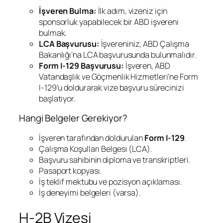
İşveren Bulma:
İlk adım, vizeniz için
sponsorluk yapabilecek bir ABD işvereni
bulmak.
LCA Başvurusu:
İşvereniniz, ABD Çalışma
Bakanlığı’na LCA başvurusunda bulunmalıdır.
Form I-129 Başvurusu:
İşveren, ABD
Vatandaşlık ve Göçmenlik Hizmetleri’ne Form
I-129’u doldurarak vize başvuru sürecinizi
başlatıyor.
Hangi Belgeler Gerekiyor?
İşveren tarafından doldurulan
Form I-129
.
Çalışma Koşulları Belgesi (LCA).
Başvuru sahibinin diploma ve transkriptleri.
Pasaport kopyası.
İş teklif mektubu ve pozisyon açıklaması.
İş deneyimi belgeleri (varsa).
H-2B Vizesi