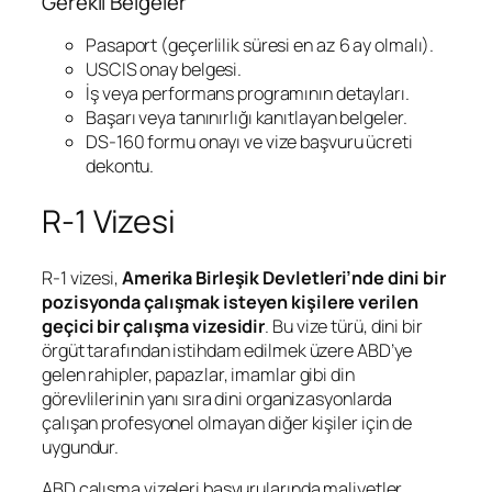
Gerekli Belgeler
Pasaport (geçerlilik süresi en az 6 ay olmalı).
USCIS onay belgesi.
İş veya performans programının detayları.
Başarı veya tanınırlığı kanıtlayan belgeler.
DS-160 formu onayı ve vize başvuru ücreti
dekontu.
R-1 Vizesi
R-1 vizesi,
Amerika Birleşik Devletleri’nde dini bir
pozisyonda çalışmak isteyen kişilere verilen
geçici bir çalışma vizesidir
. Bu vize türü, dini bir
örgüt tarafından istihdam edilmek üzere ABD’ye
gelen rahipler, papazlar, imamlar gibi din
görevlilerinin yanı sıra dini organizasyonlarda
çalışan profesyonel olmayan diğer kişiler için de
uygundur.
ABD çalışma vizeleri başvurularında maliyetler,