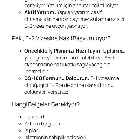
gerekiyor. Yatırım için alt tutar belirtilmiyor.
Aktif Yatırım:
Yapılan yatırım pasif
olmamalıdır. Yani bir gayrimenkul almanız sizi
E-2 vizesine uygun yapmıyor.
Peki, E-2 Vizesine Nasıl Başvuruluyor?
Öncelikle İş Planınızı Hazırlayın:
İş planınız
yaptığınız yatırımın sürdürülebilir ve ABD
ekonomisine nasıl katkı sağlayacağınızı
içermelidir.
DS-160 Formunu Doldurun:
E-1 vizesinde
olduğu gibi E-2’de de online olarak formu
doldurabiliyorsunuz.
Hangi Belgeler Gerekiyor?
Pasaport
Yatırım belgeleri
İş planı
İşletmenin sahiplik belgeleri