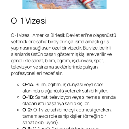
O-1 Vizesi
O-1 vizesi, Amerika Birleşik Devletleri’ne olağanüstü
yeteneklere sahip bireylerin çalışma amaçlı giriş
yapmasını sağlayan özel bir vizedir. Bu vize, belirli
alanlarda üstün başarı göstermiş kişilere verilir ve
genellikle sanat, bilim, eğitim, iş dünyası, spor,
televizyon ve sinema sektörlerinde çalışan
profesyonelleri hedef alır.
O-1A:
Bilim, eğitim, iş dünyası veya spor
alanında olağanüstü yetenek sahibi kişiler.
O-1B:
Sanat, televizyon veya sinema alanında
olağanüstü başarıya sahip kişiler.
O-2:
O-1 vize sahibine eşlik etmesi gereken,
tamamlayıcı role sahip kişiler (örneğin bir
sanat ekibi üyesi).
O-3:
O-1 ve O-2 vize sahiplerinin eş ve