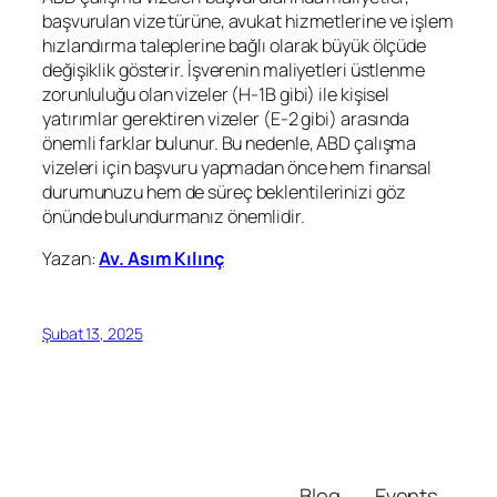
başvurulan vize türüne, avukat hizmetlerine ve işlem
hızlandırma taleplerine bağlı olarak büyük ölçüde
değişiklik gösterir. İşverenin maliyetleri üstlenme
zorunluluğu olan vizeler (H-1B gibi) ile kişisel
yatırımlar gerektiren vizeler (E-2 gibi) arasında
önemli farklar bulunur. Bu nedenle, ABD çalışma
vizeleri için başvuru yapmadan önce hem finansal
durumunuzu hem de süreç beklentilerinizi göz
önünde bulundurmanız önemlidir.
Yazan:
Av. Asım Kılınç
Şubat 13, 2025
Blog
Events