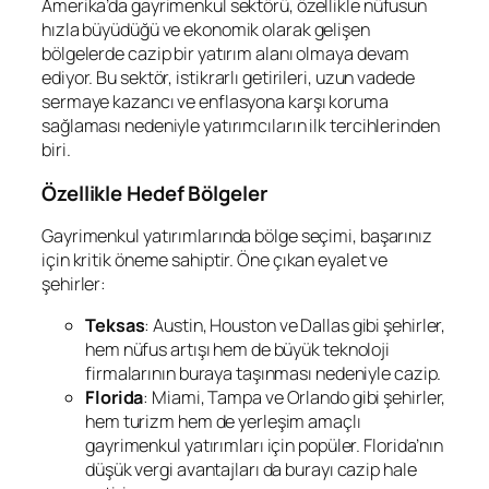
Amerika’da gayrimenkul sektörü, özellikle nüfusun
hızla büyüdüğü ve ekonomik olarak gelişen
bölgelerde cazip bir yatırım alanı olmaya devam
ediyor. Bu sektör, istikrarlı getirileri, uzun vadede
sermaye kazancı ve enflasyona karşı koruma
sağlaması nedeniyle yatırımcıların ilk tercihlerinden
biri.
Özellikle Hedef Bölgeler
Gayrimenkul yatırımlarında bölge seçimi, başarınız
için kritik öneme sahiptir. Öne çıkan eyalet ve
şehirler:
Teksas
: Austin, Houston ve Dallas gibi şehirler,
hem nüfus artışı hem de büyük teknoloji
firmalarının buraya taşınması nedeniyle cazip.
Florida
: Miami, Tampa ve Orlando gibi şehirler,
hem turizm hem de yerleşim amaçlı
gayrimenkul yatırımları için popüler. Florida’nın
düşük vergi avantajları da burayı cazip hale