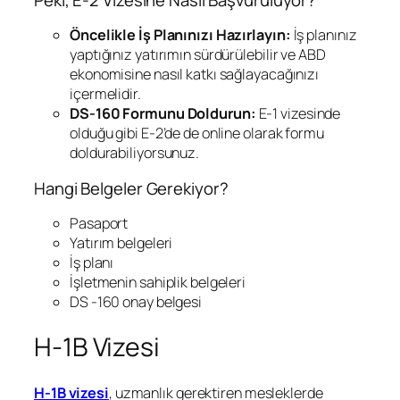
Öncelikle İş Planınızı Hazırlayın:
İş planınız
yaptığınız yatırımın sürdürülebilir ve ABD
ekonomisine nasıl katkı sağlayacağınızı
içermelidir.
DS-160 Formunu Doldurun:
E-1 vizesinde
olduğu gibi E-2’de de online olarak formu
doldurabiliyorsunuz.
Hangi Belgeler Gerekiyor?
Pasaport
Yatırım belgeleri
İş planı
İşletmenin sahiplik belgeleri
DS -160 onay belgesi
H-1B Vizesi
H-1B vizesi
, uzmanlık gerektiren mesleklerde