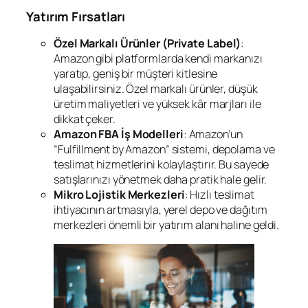
Yatırım Fırsatları
Özel Markalı Ürünler (Private Label)
:
Amazon gibi platformlarda kendi markanızı
yaratıp, geniş bir müşteri kitlesine
ulaşabilirsiniz. Özel markalı ürünler, düşük
üretim maliyetleri ve yüksek kâr marjları ile
dikkat çeker.
Amazon FBA İş Modelleri
: Amazon’un
“Fulfillment by Amazon” sistemi, depolama ve
teslimat hizmetlerini kolaylaştırır. Bu sayede
satışlarınızı yönetmek daha pratik hale gelir.
Mikro Lojistik Merkezleri
: Hızlı teslimat
ihtiyacının artmasıyla, yerel depo ve dağıtım
merkezleri önemli bir yatırım alanı haline geldi.