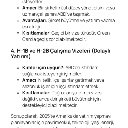
isteyenler.
Amacı
: Bir şirketin üst düzey yöneticisini veya
uzman çalışanını ABD’ye taşımak.
Avantajları
: Şirket büyütme ve yatırım yapma
esnekliği.
Kısıtlamalar
: Geçici bir vize türüdür, Green
Card’a geçiş zor olabilmektedir.
4. H-1B ve H-2B Çalışma Vizeleri (Dolaylı
Yatırım)
Kimler için uygun?
: ABD’de istihdam
sağlamak isteyen girişimciler.
Amacı
: Nitelikli çalışanlar getirmek veya
sezonluk işler için işçi istihdam etmek.
Kısıtlamalar
: Doğrudan yatırımcı vizesi
değildir, ancak bir şirketi büyütmek için
destekleyici olabilmektedir.
Sonuç olarak, 2025’te Amerika’da yatırım yapmayı
planlayanlar için gayrimenkul, teknoloji, yeşil enerji,