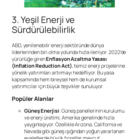
3. Yeşil Enerji ve
Sürdürülebilirlik
ABD, yenilenebilir enerji sektöründe dünya
liderlerinden biri olma yolunda hızla ilerliyor. 2022’de
yürürlüğe giren
Enflasyon Azaltma Yasası
(Inflation Reduction Act)
, temiz enerji projelerine
yönelik yatırımları artırmayı hedefliyor. Bu yasa
kapsamında hem bireysel hem de kurumsal
yatırımcılar için büyük teşvikler sunuluyor.
Popüler Alanlar
Güneş Enerjisi
: Güneş panellerinin kurulumu
ve enerji üretimi, Amerika genelinde hızla
yaygınlaşıyor. Özellikle Arizona, California ve
Nevada gibi güneş ışığından yoğun yararlanan
eyaletlerde büyük fırsatlar mevcut.