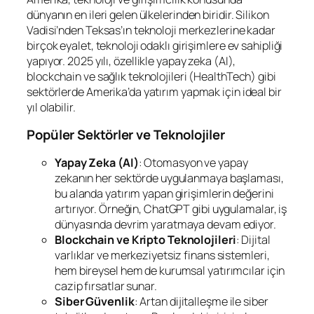
dünyanın en ileri gelen ülkelerinden biridir. Silikon
Vadisi’nden Teksas’ın teknoloji merkezlerine kadar
birçok eyalet, teknoloji odaklı girişimlere ev sahipliği
yapıyor. 2025 yılı, özellikle yapay zeka (AI),
blockchain ve sağlık teknolojileri (HealthTech) gibi
sektörlerde Amerika’da yatırım yapmak için ideal bir
yıl olabilir.
Popüler Sektörler ve Teknolojiler
Yapay Zeka (AI)
: Otomasyon ve yapay
zekanın her sektörde uygulanmaya başlaması,
bu alanda yatırım yapan girişimlerin değerini
artırıyor. Örneğin, ChatGPT gibi uygulamalar, iş
dünyasında devrim yaratmaya devam ediyor.
Blockchain ve Kripto Teknolojileri
: Dijital
varlıklar ve merkeziyetsiz finans sistemleri,
hem bireysel hem de kurumsal yatırımcılar için
cazip fırsatlar sunar.
Siber Güvenlik
: Artan dijitalleşme ile siber