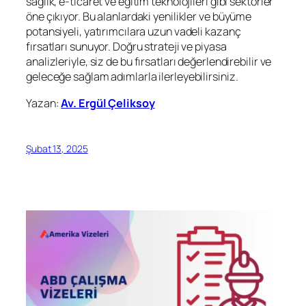
sağlık, e-ticaret ve eğitim teknolojileri gibi sektörler
öne çıkıyor. Bu alanlardaki yenilikler ve büyüme
potansiyeli, yatırımcılara uzun vadeli kazanç
fırsatları sunuyor. Doğru strateji ve piyasa
analizleriyle, siz de bu fırsatları değerlendirebilir ve
geleceğe sağlam adımlarla ilerleyebilirsiniz.
Yazan:
Av. Ergül Çeliksoy
Şubat 13, 2025