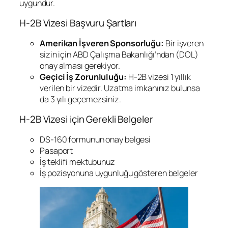
uygundur.
H-2B Vizesi Başvuru Şartları
Amerikan İşveren Sponsorluğu:
Bir işveren
sizin için ABD Çalışma Bakanlığı’ndan (DOL)
onay alması gerekiyor.
Geçici İş Zorunluluğu:
H-2B vizesi 1 yıllık
verilen bir vizedir. Uzatma imkanınız bulunsa
da 3 yılı geçemezsiniz.
H-2B Vizesi için Gerekli Belgeler
DS-160 formunun onay belgesi
Pasaport
İş teklifi mektubunuz
İş pozisyonuna uygunluğu gösteren belgeler