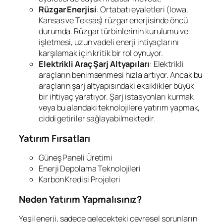
Rüzgar Enerjisi
: Ortabatı eyaletleri (Iowa,
Kansas ve Teksas) rüzgar enerjisinde öncü
durumda. Rüzgar türbinlerinin kurulumu ve
işletmesi, uzun vadeli enerji ihtiyaçlarını
karşılamak için kritik bir rol oynuyor.
Elektrikli Araç Şarj Altyapıları
: Elektrikli
araçların benimsenmesi hızla artıyor. Ancak bu
araçların şarj altyapısındaki eksiklikler büyük
bir ihtiyaç yaratıyor. Şarj istasyonları kurmak
veya bu alandaki teknolojilere yatırım yapmak,
ciddi getiriler sağlayabilmektedir.
Yatırım Fırsatları
Güneş Paneli Üretimi
Enerji Depolama Teknolojileri
Karbon Kredisi Projeleri
Neden Yatırım Yapmalısınız?
Yeşil enerji, sadece gelecekteki çevresel sorunların