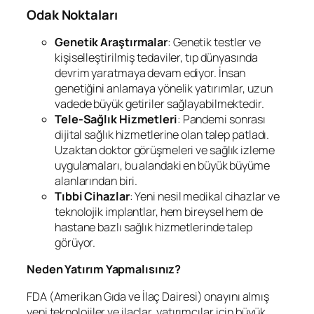
Odak Noktaları
Genetik Araştırmalar
: Genetik testler ve
kişiselleştirilmiş tedaviler, tıp dünyasında
devrim yaratmaya devam ediyor. İnsan
genetiğini anlamaya yönelik yatırımlar, uzun
vadede büyük getiriler sağlayabilmektedir.
Tele-Sağlık Hizmetleri
: Pandemi sonrası
dijital sağlık hizmetlerine olan talep patladı.
Uzaktan doktor görüşmeleri ve sağlık izleme
uygulamaları, bu alandaki en büyük büyüme
alanlarından biri.
Tıbbi Cihazlar
: Yeni nesil medikal cihazlar ve
teknolojik implantlar, hem bireysel hem de
hastane bazlı sağlık hizmetlerinde talep
görüyor.
Neden Yatırım Yapmalısınız?
FDA (Amerikan Gıda ve İlaç Dairesi) onayını almış
yeni teknolojiler ve ilaçlar, yatırımcılar için büyük