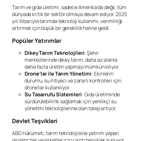
Tarım ve gıda üretimi, sadece Amerika’da değil, tüm
dünyada kritik bir sektör olmaya devam ediyor. 2025
yılı itibarıyla tarımda teknoloji kullanımı, verimliliği
artırmak için büyük bir gereklilik haline geldi.
Popüler Yatırımlar
Dikey Tarım Teknolojileri
: Şehir
merkezlerinde dikey tarım, daha az alanla
daha fazla üretim yapmayı mümkün kılıyor.
Drone’lar ile Tarım Yönetimi
: Ekinlerin
durumu, su ihtiyacı ve zararlı kontrolleri için
drone’lar kullanılıyor.
Su Tasarrufu Sistemleri
: Gıda üretiminde
sürdürülebilirlik sağlamak için yenilikçi su
yönetimi teknolojilerine olan talep artıyor.
Devlet Teşvikleri
ABD hükümeti, tarım teknolojisine yatırım yapan
girişimciler ve şirketler için cazip teşvikler sunuyor.