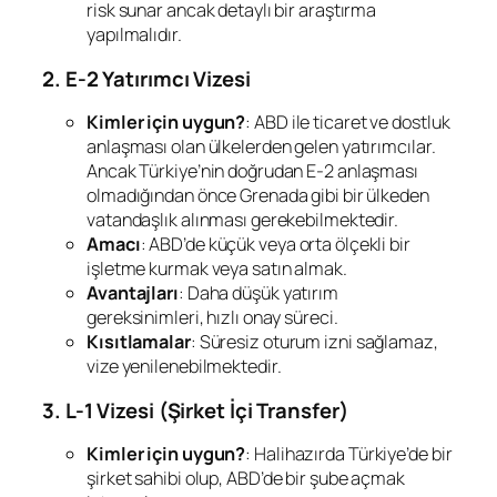
risk sunar ancak detaylı bir araştırma
yapılmalıdır.
2. E-2 Yatırımcı Vizesi
Kimler için uygun?
: ABD ile ticaret ve dostluk
anlaşması olan ülkelerden gelen yatırımcılar.
Ancak Türkiye’nin doğrudan E-2 anlaşması
olmadığından önce Grenada gibi bir ülkeden
vatandaşlık alınması gerekebilmektedir.
Amacı
: ABD’de küçük veya orta ölçekli bir
işletme kurmak veya satın almak.
Avantajları
: Daha düşük yatırım
gereksinimleri, hızlı onay süreci.
Kısıtlamalar
: Süresiz oturum izni sağlamaz,
vize yenilenebilmektedir.
3. L-1 Vizesi (Şirket İçi Transfer)
Kimler için uygun?
: Halihazırda Türkiye’de bir
şirket sahibi olup, ABD’de bir şube açmak