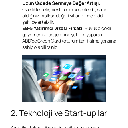
Uzun Vadede Sermaye Değer Artışı
:
Özellikle gelişmekte olan bölgelerde, satın
aldığınız mülkün değeri yıllar içinde ciddi
şekilde artabilir.
EB-5 Yatırımcı Vizesi Fırsatı
: Büyük ölçekli
gayrimenkul projelerine yatırım yaparak
ABD’de Green Card (oturum izni) alma şansına
sahip olabilirsiniz.
2. Teknoloji ve Start-up’lar
Amerika, teknoloji ve girişimcilik konusunda