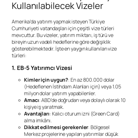
Kullanılabilecek Vizeler
Amerika’da yatırım yapmak isteyen Türkiye
Cumhuriyeti vatandaşları için çeşitli vize türleri
mevcuttur. Bu vizeler, yatırım miktarı, iş türü ve
bireyin uzun vadeli hedeflerine göre değişiklik
gösterebilmektedir. İşte en yaygın kullanılan vize
türleri:
1. EB-5 Yatırımcı Vizesi
Kimler için uygun?
: En az 800.000 dolar
(Hedeflenen İstihdam Alanları için) veya 1.05
milyon dolar yatırım yapabilenler.
Amacı
: ABD’de doğrudan veya dolaylı olarak 10
kişiye iş yaratmak.
Avantajları
: Kalıcı oturum izni (Green Card)
alma imkânı.
Dikkat edilmesi gerekenler
: Bölgesel
Merkez projelerine yapılan yatırımlar düşük