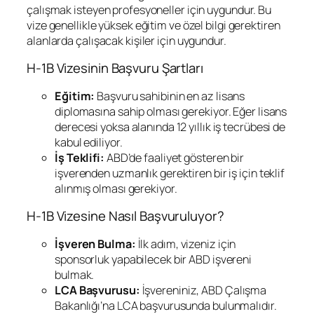
çalışmak isteyen profesyoneller için uygundur. Bu
vize genellikle yüksek eğitim ve özel bilgi gerektiren
alanlarda çalışacak kişiler için uygundur.
H-1B Vizesinin Başvuru Şartları
Eğitim:
Başvuru sahibinin en az lisans
diplomasına sahip olması gerekiyor. Eğer lisans
derecesi yoksa alanında 12 yıllık iş tecrübesi de
kabul ediliyor.
İş Teklifi:
ABD’de faaliyet gösteren bir
işverenden uzmanlık gerektiren bir iş için teklif
alınmış olması gerekiyor.
H-1B Vizesine Nasıl Başvuruluyor?
İşveren Bulma:
İlk adım, vizeniz için
sponsorluk yapabilecek bir ABD işvereni
bulmak.
LCA Başvurusu:
İşvereniniz, ABD Çalışma
Bakanlığı’na LCA başvurusunda bulunmalıdır.