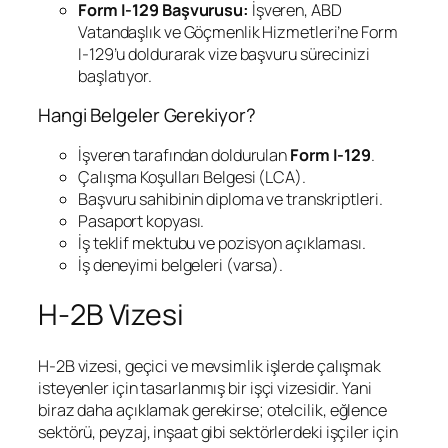
Form I-129 Başvurusu:
İşveren, ABD
Vatandaşlık ve Göçmenlik Hizmetleri’ne Form
I-129’u doldurarak vize başvuru sürecinizi
başlatıyor.
Hangi Belgeler Gerekiyor?
İşveren tarafından doldurulan
Form I-129
.
Çalışma Koşulları Belgesi (LCA).
Başvuru sahibinin diploma ve transkriptleri.
Pasaport kopyası.
İş teklif mektubu ve pozisyon açıklaması.
İş deneyimi belgeleri (varsa).
H-2B Vizesi
H-2B vizesi, geçici ve mevsimlik işlerde çalışmak
isteyenler için tasarlanmış bir işçi vizesidir. Yani
biraz daha açıklamak gerekirse; otelcilik, eğlence
sektörü, peyzaj, inşaat gibi sektörlerdeki işçiler için